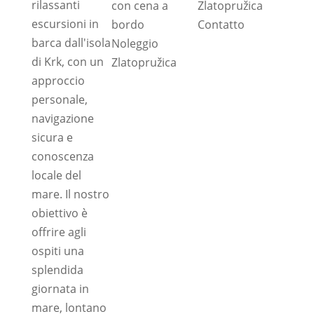
rilassanti
con cena a
Zlatopružica
escursioni in
bordo
Contatto
barca dall'isola
Noleggio
di Krk, con un
Zlatopružica
approccio
personale,
navigazione
sicura e
conoscenza
locale del
mare. Il nostro
obiettivo è
offrire agli
ospiti una
splendida
giornata in
mare, lontano