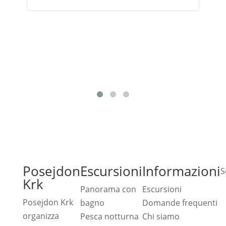
P
Posejdon
Escursioni
Informazioni
S
Krk
Panorama con
Escursioni
Posejdon Krk
bagno
Domande frequenti
organizza
Pesca notturna
Chi siamo