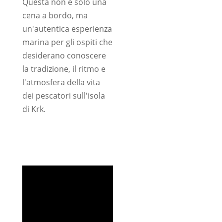
Questa non è solo una
cena a bordo, ma
un'autentica esperienza
marina per gli ospiti che
desiderano conoscere
la tradizione, il ritmo e
l'atmosfera della vita
dei pescatori sull'isola
di Krk.