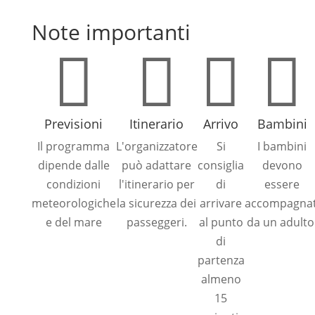
Note importanti




Previsioni
Itinerario
Arrivo
Bambini
Il programma
L'organizzatore
Si
I bambini
dipende dalle
può adattare
consiglia
devono
condizioni
l'itinerario per
di
essere
meteorologiche
la sicurezza dei
arrivare
accompagnat
e del mare
passeggeri.
al punto
da un adulto
di
partenza
almeno
15