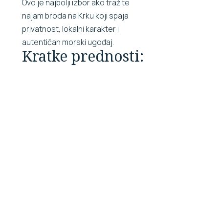
Ovo je najbolji izbor ako tražite
najam broda na Krku koji spaja
privatnost, lokalni karakter i
autentičan morski ugođaj.
Kratke prednosti:
Brod samo
Fleksibilniji
za vašu
ritam dana
grupu