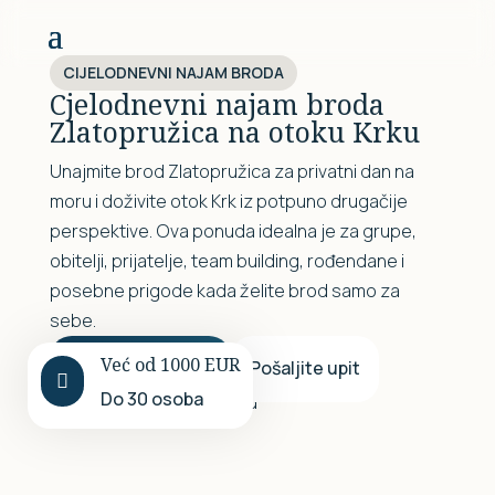
CIJELODNEVNI NAJAM BRODA
Cjelodnevni najam broda
Zlatopružica na otoku Krku
Unajmite brod Zlatopružica za privatni dan na
moru i doživite otok Krk iz potpuno drugačije
perspektive. Ova ponuda idealna je za grupe,
obitelji, prijatelje, team building, rođendane i
posebne prigode kada želite brod samo za
sebe.
Već od 1000 EUR
Rezervirajte brod
Pošaljite upit

Do 30 osoba