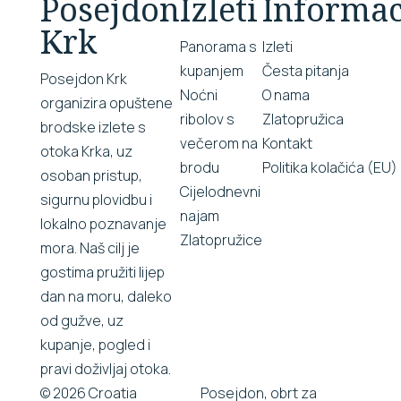
Posejdon
Izleti
Informac
Krk
Panorama s
Izleti
kupanjem
Česta pitanja
Posejdon Krk
Noćni
O nama
organizira opuštene
ribolov s
Zlatopružica
brodske izlete s
večerom na
Kontakt
otoka Krka, uz
brodu
Politika kolačića (EU)
osoban pristup,
Cijelodnevni
sigurnu plovidbu i
najam
lokalno poznavanje
Zlatopružice
mora. Naš cilj je
gostima pružiti lijep
dan na moru, daleko
od gužve, uz
kupanje, pogled i
pravi doživljaj otoka.
© 2026 Croatia
Posejdon, obrt za