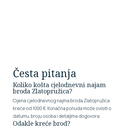
Polazak iz
Jednostavna
popularnih
rezervacija
krčkih
putem
luka
upita
Česta pitanja
Koliko košta cjelodnevni najam
broda Zlatopružica?
Cijena cjelodnevnog najma broda Zlatopružica
kreće od 1000 €. Konačna ponuda može ovisiti o
datumu, broju osoba i detaljima dogovora.
Odakle kreće brod?