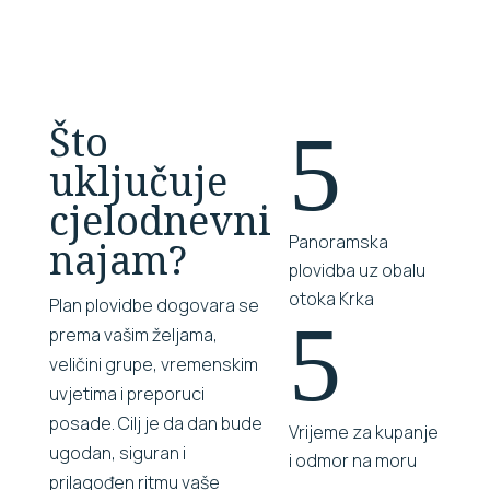
Što
5
uključuje
cjelodnevni
Panoramska
najam?
plovidba uz obalu
otoka Krka
Plan plovidbe dogovara se
5
prema vašim željama,
veličini grupe, vremenskim
uvjetima i preporuci
posade. Cilj je da dan bude
Vrijeme za kupanje
ugodan, siguran i
i odmor na moru
prilagođen ritmu vaše