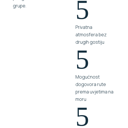
5
grupe.
Privatna
atmosfera bez
drugih gostiju
5
Mogućnost
dogovora rute
prema uvjetima na
moru
5