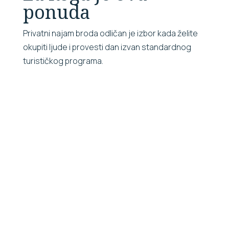
ponuda
Privatni najam broda odličan je izbor kada želite
okupiti ljude i provesti dan izvan standardnog
turističkog programa.
Obitelji
Prijatelji
Grupe
udru
Za obiteljska
Za privatno
Za
okupljanja,
druženje,
organizir
zajedničko
rođendane,
grupe ko
kupanje i
ljetne
žele vlast
opušten dan
proslave i
brod i
na moru.
nezaboravan
fleksibilni
dan na Krku.