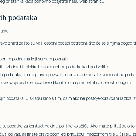
šeg pristanka kada ponovno posjetite našu web stranicu.
nih podataka
ataka:
avo znati zašto su vaši osobni podaci potrebni, što će se s njima dogoditi
sobnim podacima koji su nam poznati.
i, izbrisati ili blokirati svoje osobne podatke kad god želite.
 podataka, imate pravo opozvati tu privolu i izbrisati svoje osobne podat
 sve svoje osobne podatke od kontrolora i prenijeti ih u cijelosti drugom
vojih podataka. U skladu smo s tim, osim ako ne postoje opravdani razlozi 
edajte podatke za kontakt na dnu politike kolačića. Ako imate pritužbu o t
ti od vas, ali imate pravo podnijeti pritužbu i nadzornom tijelu (Tijelu z