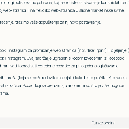
oji drugi oblik lokalne pohrane, koji se koriste za stvaranje korisničkih prof
voj web-stranici ili na nekoliko web-stranica u slične marketinške svrhe.
praćenje, tražimo vaše dopuštenje za njihovo postavljanje.
 i Instagram za promicanje web stranica (npr. “like”, “pin”) ili dijeljenje 
k i Instagram. Ovaj sadržaj je ugrađen s kodom izvedenim iz Facebook i
ohranjivati i obrađivati određene podatke za prilagođeno oglašavanje.
ih mreža (koja se može redovito mijenjati) kako biste pročitali što rade s
h kolačića. Podaci koji se preuzimaju anonimni su što je više moguće.
vama.
Funkcionalni
Cons