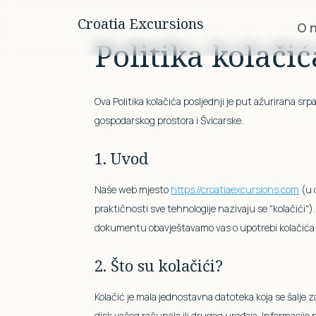
Croatia Excursions
O 
Politika kolačić
Ova Politika kolačića posljednji je put ažurirana sr
gospodarskog prostora i Švicarske.
1. Uvod
Naše web mjesto
https://croatiaexcursions.com
(u 
praktičnosti sve tehnologije nazivaju se "kolačići")
dokumentu obavještavamo vas o upotrebi kolačića 
2. Što su kolačići?
Kolačić je mala jednostavna datoteka koja se šalje 
disk vašeg računala ili drugog uređaja. Informacije 