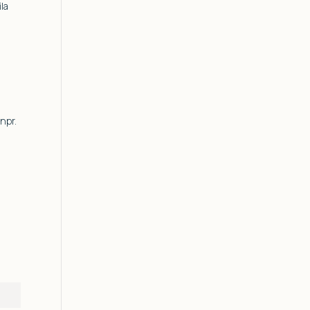
ila
(npr.
ent