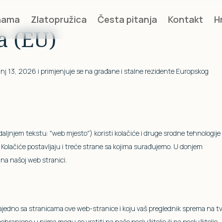
nama
Zlatopružica
Česta pitanja
Kontakt
H
a (EU)
panj 13, 2026 i primjenjuje se na građane i stalne rezidente Europskog
daljnjem tekstu: "web mjesto") koristi kolačiće i druge srodne tehnologije 
. Kolačiće postavljaju i treće strane sa kojima surađujemo. U donjem
na našoj web stranici.
zajedno sa stranicama ove web-stranice i koju vaš preglednik sprema na tv
pohranjene u njima mogu se vratiti na naše poslužitelje ili na poslužitelje