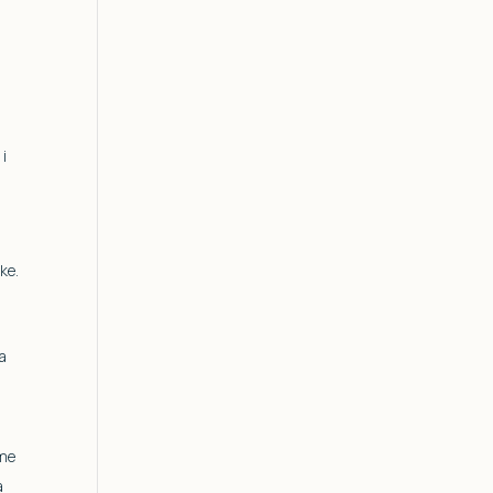
 i
ke.
za
ome
a