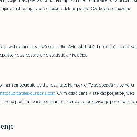
m posjet našoj web-stranici. Na taj način ne morate više puta unositi is
mjer, artikli ostaju u vašoj košarici dok ne platite. Ove kolačiće možemo
kustva web stranice za naše korisnike. Ovim statističkim kolačićima dobiv
puštenje za postavljanje statističkih kolačića.
oji nam omogućuju uvid u rezultate kampanje. To se događa na temelju
a
https://croatiaexcursions.com
. Ovim kolačićima vi ste kao posjetitelj web
ći neće profilirati vaše ponašanje i interese za prikazivanje personalizira
ćenje