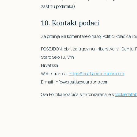
zaštitu podataka).
10. Kontakt podaci
Za pitanja i/ili komentare o našoj Politici kolačića i
POSEJDON, obrt za trgovinu i ribarstvo, vl. Danijel 
Staro Selo 10, Vrh
Hrvatska
Web-stranica:
https://croatiaexcursions.com
E-mail:
info@
croatiaexcursions.com
Ova Politika kolačića sinkronizirana je s
cookiedatab