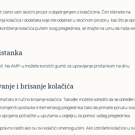
faceb
servi
at ćemo vam skočni prozor s objašnjenjem o kolačićima. Čim kliknete na
razn
rija kolačića i dodataka koje ste odabrali u skočnom prozoru, kao što je op
 korištenje kolačića putem svog preglednika, ali imajte na umu da naša w
istanka
cript. Na AMP-u možete koristiti gumb za upravljanje pristankom na dnu
je i brisanje kolačića
omatsko ili ručno brisanje kolačića. Također možete odrediti da se određen
promijeniti postavke internetskog preglednika tako da primate poruku sva
im opcijama potražite u uputama u odjeljku za pomoć vašeg preglednika.
ravno raditi ako su svi kolačići onemogućeni. Ako izbrišete kolačiće u 