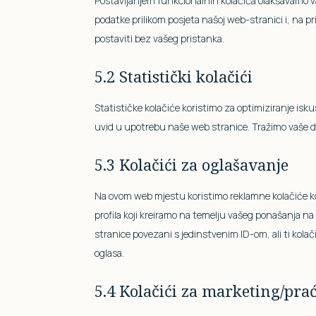
Postavljanjem funkcionalnih kolačića olakšavamo va
podatke prilikom posjeta našoj web-stranici i, na pri
postaviti bez vašeg pristanka.
5.2 Statistički kolačići
Statističke kolačiće koristimo za optimiziranje is
uvid u upotrebu naše web stranice. Tražimo vaše do
5.3 Kolačići za oglašavanje
Na ovom web mjestu koristimo reklamne kolačiće k
profila koji kreiramo na temelju vašeg ponašanja n
stranice povezani s jedinstvenim ID-om, ali ti kolači
oglasa.
5.4 Kolačići za marketing/pra