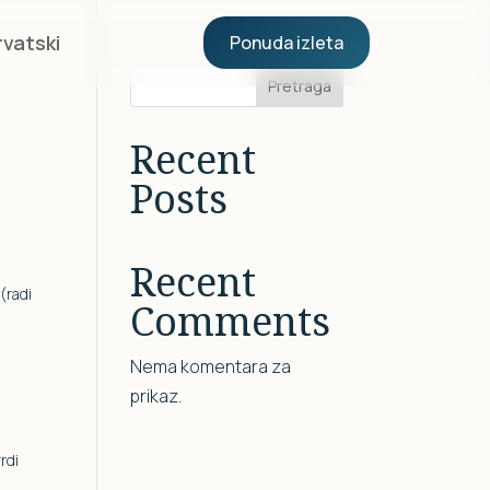
rvatski
Ponuda izleta
Pretraga
Recent
Posts
Recent
(radi
Comments
Nema komentara za
prikaz.
rdi