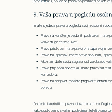
pregledniku, oni će se ponovno postaviti nakon va
9. Vaša prava u pogledu osob
Imate sljedeća prava u pogledu svojih osobnih pod
Pravo na korištenje osobnih podataka: Imate pr
koliko dugo će se čuvati.
Pravo pristupa: Imate pravo pristupa svojim o
Pravo na ispravak: imate pravo dopuniti, ispravit
Ako nam date svoju suglasnost za obradu vaših
Pravo prijenosa podataka: imate pravo zatražiti
kontroloru.
Pravo na prigovor: možete prigovoriti obradi s
obradu.
Da biste iskoristili ta prava, obratite nam se. Pogl
kako postupamo s vašim podacima, željeli bismo to ču