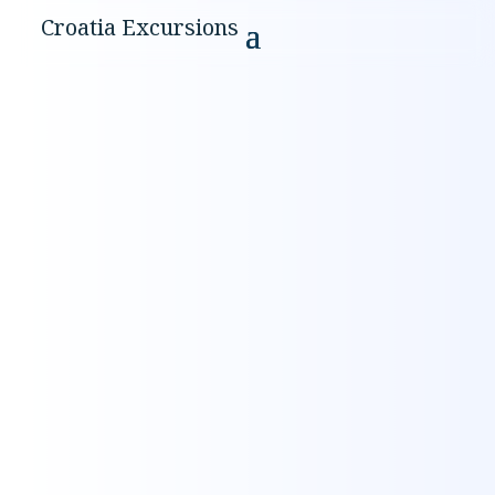
Croatia Excursions
Scopri il mare
intorno a Krk
attraverso
esperienze in barca
accuratamente
selezionate.
Conosci l'autentica vita di mare con capitani
locali che conoscono ogni baia nascosta
dell'isola di Krk. Dalla pesca tranquilla alle
crociere private.
Esplora le nostre escursioni
Contatto