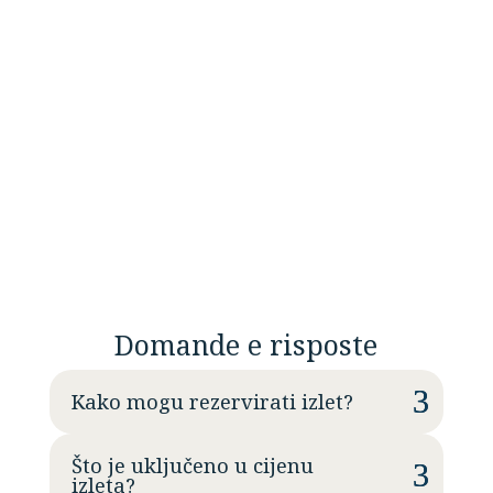
Luka Krk, 51500 Krk

"Posejdon, impresa per il
commercio e la pesca – Il tuo
partner affidabile in mare dal 1998."
Domande e risposte
Kako mogu rezervirati izlet?
Što je uključeno u cijenu
izleta?